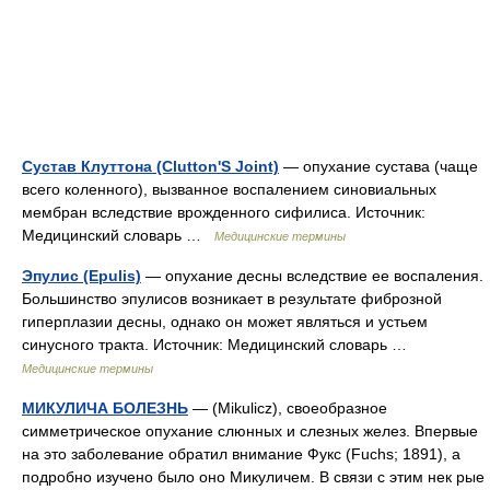
Сустав Клуттона (Clutton'S Joint)
— опухание сустава (чаще
всего коленного), вызванное воспалением синовиальных
мембран вследствие врожденного сифилиса. Источник:
Медицинский словарь …
Медицинские термины
Эпулис (Epulis)
— опухание десны вследствие ее воспаления.
Большинство эпулисов возникает в результате фиброзной
гиперплазии десны, однако он может являться и устьем
синусного тракта. Источник: Медицинский словарь …
Медицинские термины
МИКУЛИЧА БОЛЕЗНЬ
— (Mikulicz), своеобразное
симметрическое опухание слюнных и слезных желез. Впервые
на это заболевание обратил внимание Фукс (Fuchs; 1891), а
подробно изучено было оно Микуличем. В связи с этим нек рые