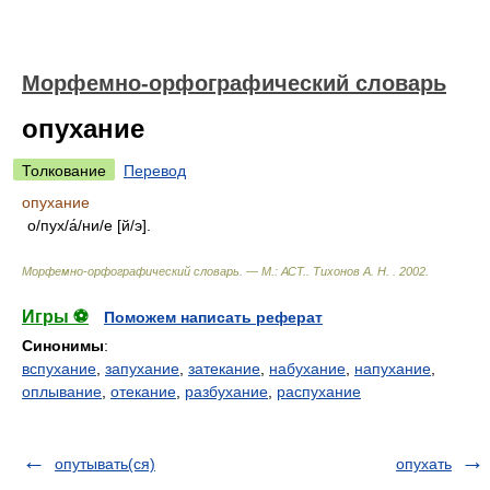
Морфемно-орфографический словарь
опухание
Толкование
Перевод
опухание
о/пух/а́/ни/е [й/э].
Морфемно-орфографический словарь. — М.: АСТ.
.
Тихонов А. Н.
.
2002
.
Игры ⚽
Поможем написать реферат
Синонимы
:
вспухание
,
запухание
,
затекание
,
набухание
,
напухание
,
оплывание
,
отекание
,
разбухание
,
распухание
опутывать(ся)
опухать