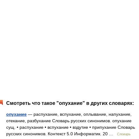
Смотреть что такое "опухание" в других словарях:
опухание
— распухание, вспухание, оплывание, напухание,
отекание, разбухание Словарь русских синонимов. опухание
сущ. • распухание • вспухание • вздутие • припухание Словарь
русских синонимов. Контекст 5.0 Информатик. 20 …
Словарь